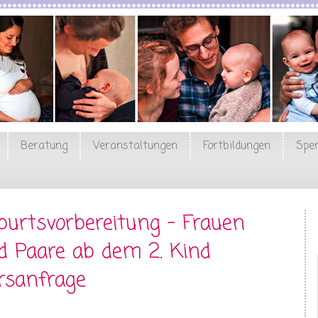
Beratung
Veranstaltungen
Fortbildungen
Spe
burtsvorbereitung - Frauen
d Paare ab dem 2. Kind
rsanfrage