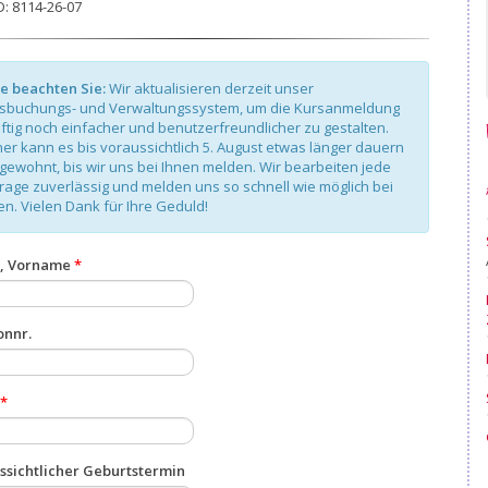
D: 8114-26-07
te beachten Sie:
Wir aktualisieren derzeit unser
sbuchungs- und Verwaltungssystem, um die Kursanmeldung
ftig noch einfacher und benutzerfreundlicher zu gestalten.
er kann es bis voraussichtlich 5. August etwas länger dauern
 gewohnt, bis wir uns bei Ihnen melden. Wir bearbeiten jede
rage zuverlässig und melden uns so schnell wie möglich bei
en. Vielen Dank für Ihre Geduld!
, Vorname
*
onnr.
*
ssichtlicher Geburtstermin