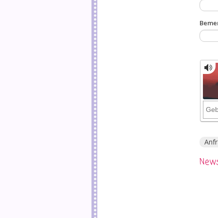
Beme
Anf
News