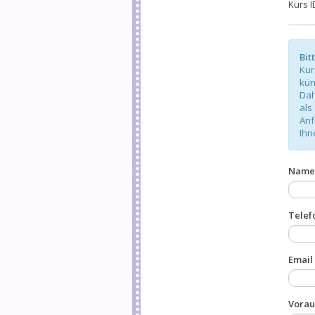
Kurs I
Bit
Kur
kün
Dah
als
Anf
Ihn
Name
Telef
Email
Vorau