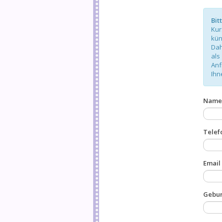
Bit
Kur
kün
Dah
als
Anf
Ihn
Name
Telef
Email
Gebur