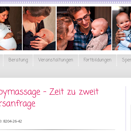
Beratung
Veranstaltungen
Fortbildungen
Spe
bymassage - Zeit zu zweit
rsanfrage
D: 8204-26-42