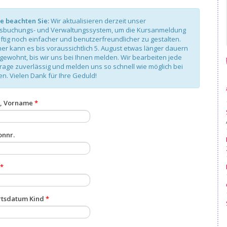
te beachten Sie:
Wir aktualisieren derzeit unser
sbuchungs- und Verwaltungssystem, um die Kursanmeldung
ftig noch einfacher und benutzerfreundlicher zu gestalten.
er kann es bis voraussichtlich 5. August etwas länger dauern
 gewohnt, bis wir uns bei Ihnen melden. Wir bearbeiten jede
rage zuverlässig und melden uns so schnell wie möglich bei
en. Vielen Dank für Ihre Geduld!
, Vorname
*
onnr.
*
tsdatum Kind
*