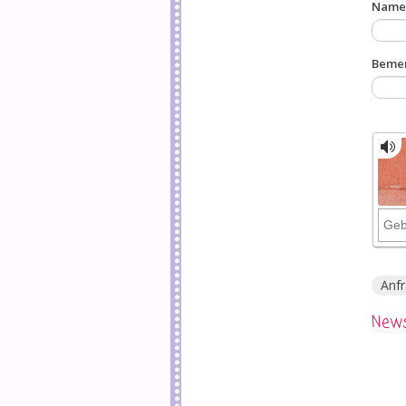
Name 
Beme
Anf
News