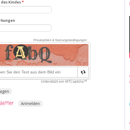
des Kindes
*
rkungen
ragen
letter
Anmelden