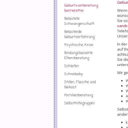
Gebur
Geburtsvorbereitung
Wenn 
barrierefrei
wünsc
Belastete
Sie si
Schwangerschaft
sandr
Telefo
Belastende
Unsere
Geburtserfahrung
In der
Psychische Krise
auf Ih
Bindungsbasierte
achts
Elternberatung
Sie d
unter
Schlafen
Wir ge
Schreibaby
W
Stillen, Flasche und
W
Beikost
W
Familienberatung
A
W
Selbsthilfegruppen
Selbst
andere
k
a