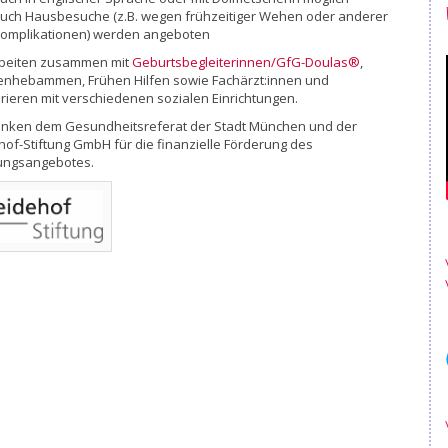
uch Hausbesuche (z.B. wegen frühzeitiger Wehen oder anderer
omplikationen) werden angeboten
rbeiten zusammen mit
Geburtsbegleiterinnen/GfG-Doulas®
,
ienhebammen, Frühen Hilfen sowie Fachärzt:innen und
ieren mit verschiedenen sozialen Einrichtungen.
anken dem Gesundheitsreferat der Stadt München und der
of-Stiftung GmbH für die finanzielle Förderung des
ungsangebotes.