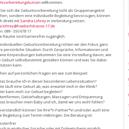
tsvorbereitungskursen
willkommen.
Sie sich die Geburtsvorbereitung nicht als Gruppenangebot
hen, sondern eine individuelle Begleitung bevorzugen, können
ch direkt mit
Sandra Lohrey
in Verbindung setzen.
a.lohrey@haeberlstrasse-17.de
n: 089 - 550 678 17
 Räume sind barrierefrei zugänglich.
 individuellen Geburtsvorbereitung richten wir den Fokus ganz
re persönliche Situation. Durch Gespräche, Informationen und
ame Körperübungen bekommen Sie eine Vorstellung davon, wie
ie Geburt selbstbestimmt gestalten können und was Sie dabei
stützen kann.
hen auf persönlichen Fragen ein wie zum Beispiel:
as brauche ich in dieser besonderen Lebenssituation?
ie läuft eine Geburt ab, was erwartet mich in der Klinik?
er kann mich zur Geburt begleiten?
temformen, Gebärhaltungen, Massagen und Entspannung
as brauchen mein Baby und ich, damit wir uns wohl fühlen?
verständlich können Sie Ihre*n Partner*in und/oder auch eine
 Begleitung zum Termin mitbringen. Die Beratung ist:
ostenfrei
uch in englischer Sprache oder mit Dolmetscherin möglich