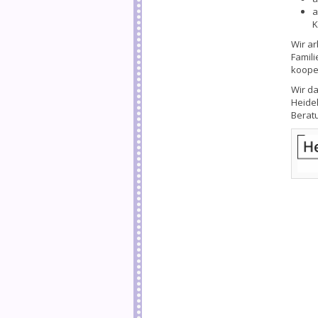
a
K
Wir a
Famil
kooper
Wir d
Heideh
Berat