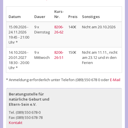
Kurs-
Datum
Dauer
Nr.
Preis
Sonstiges
15.09.2026
-
9 x
8206-
140€
Nicht am 20.10.2026
24.11.2026
Dienstag
26-62
19:45 - 21:00
Uhr *
14.10.2026
-
9 x
8206-
150€
Nicht am 11.11., nicht
20.01.2027
Mittwoch
26-51
am 23.12 und in den
18:30 - 20:00
Ferien
Uhr *
* Anmeldung erforderlich unter Telefon (089) 550 678 0 oder
E-Mail
Beratungsstelle für
natürliche Geburt und
Eltern-Sein e.V.
Tel. (089) 550 678-0
Fax (089) 550 678-78
Kontakt