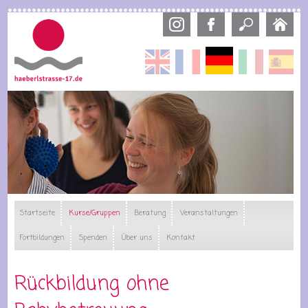
Direkt
zum
Inhalt
Deutsch
English
Français
Italiano
Esp
Startseite
Kurse/Gruppen
Beratung
Veranstaltungen
Fortbildungen
Spenden
Über uns
Kontakt
Rückbildung ohne