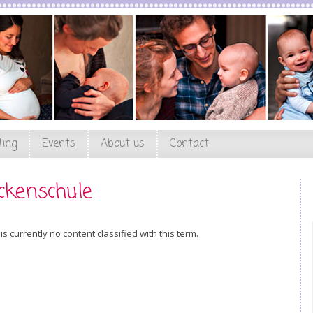
ling
Events
About us
Contact
ckenschule
is currently no content classified with this term.