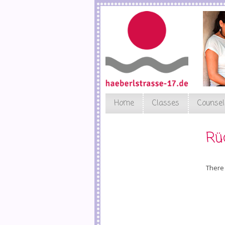
Skip
to
main
content
Home
Classes
Counsel
Rü
There 