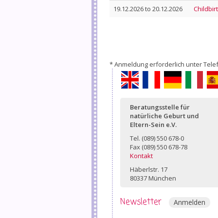
19.12.2026
to
20.12.2026
Childbir
* Anmeldung erforderlich unter Telef
English
Français
Deutsch
Itali
Beratungsstelle für
natürliche Geburt und
Eltern-Sein e.V.
Tel. (089) 550 678-0
Fax (089) 550 678-78
Kontakt
Häberlstr. 17
80337 München
Newsletter
Anmelden