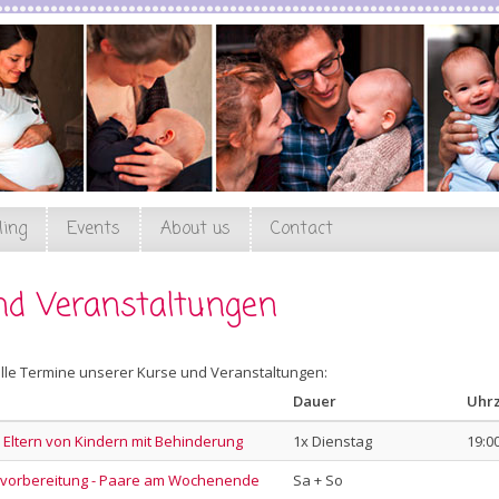
ling
Events
About us
Contact
nd Veranstaltungen
 alle Termine unserer Kurse und Veranstaltungen:
Dauer
Uhrz
r Eltern von Kindern mit Behinderung
1x Dienstag
19:00
vorbereitung - Paare am Wochenende
Sa + So