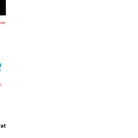
ive
: