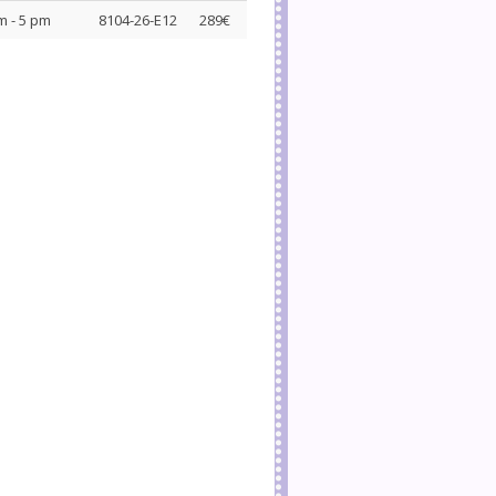
m - 5 pm
8104-26-E12
289€