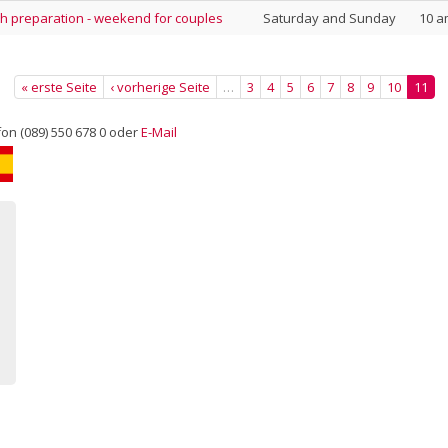
th preparation - weekend for couples
Saturday and Sunday
10 a
« erste Seite
‹ vorherige Seite
…
3
4
5
6
7
8
9
10
11
on (089) 550 678 0 oder
E-Mail
ano
Español