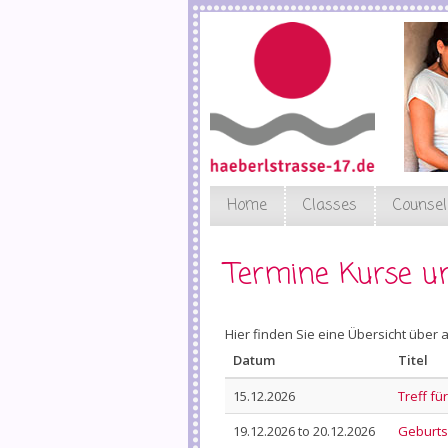
Skip
to
main
content
Home
Classes
Counsel
Termine Kurse u
Hier finden Sie eine Übersicht über
Datum
Titel
15.12.2026
Treff fü
19.12.2026
to
20.12.2026
Geburts