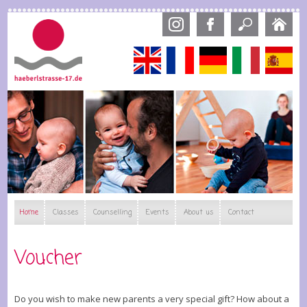
Skip
to
main
content
English
Français
Deutsch
Italiano
Esp
Home
Classes
Counselling
Events
About us
Contact
Voucher
Do you wish to make new parents a very special gift? How about a