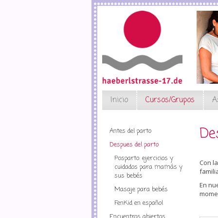
Skip
to
main
content
Inicio
Cursos/Grupos
A
De
Antes del parto
Despues del parto
Posparto: ejercicios y
Con l
cuidados para mamás y
famili
sus bebés
En nu
Masaje para bebés
momen
FenKid en español
Encuentros abiertos