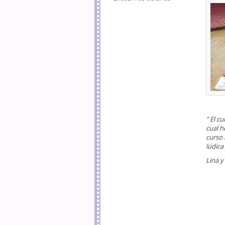
" El c
cual h
curso 
lúdica
Lina y