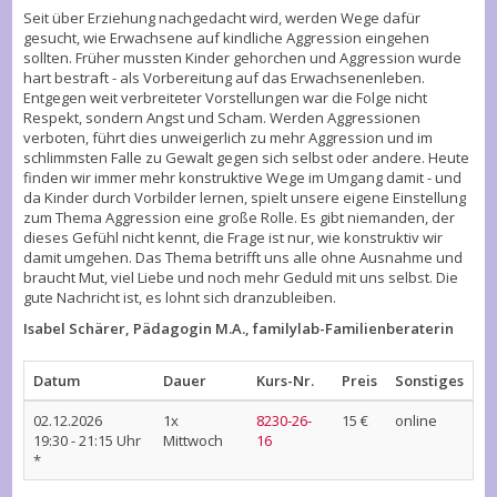
Seit über Erziehung nachgedacht wird, werden Wege dafür
gesucht, wie Erwachsene auf kindliche Aggression eingehen
sollten. Früher mussten Kinder gehorchen und Aggression wurde
hart bestraft - als Vorbereitung auf das Erwachsenenleben.
Entgegen weit verbreiteter Vorstellungen war die Folge nicht
Respekt, sondern Angst und Scham. Werden Aggressionen
verboten, führt dies unweigerlich zu mehr Aggression und im
schlimmsten Falle zu Gewalt gegen sich selbst oder andere. Heute
finden wir immer mehr konstruktive Wege im Umgang damit - und
da Kinder durch Vorbilder lernen, spielt unsere eigene Einstellung
zum Thema Aggression eine große Rolle. Es gibt niemanden, der
dieses Gefühl nicht kennt, die Frage ist nur, wie konstruktiv wir
damit umgehen. Das Thema betrifft uns alle ohne Ausnahme und
braucht Mut, viel Liebe und noch mehr Geduld mit uns selbst. Die
gute Nachricht ist, es lohnt sich dranzubleiben.
Isabel Schärer, Pädagogin M.A., familylab-Familienberaterin
Datum
Dauer
Kurs-Nr.
Preis
Sonstiges
02.12.2026
1x
8230-26-
15 €
online
19:30 - 21:15 Uhr
Mittwoch
16
*