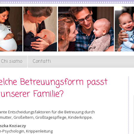
Chi siamo
Contatti
lche Betreuungsform passt
 unserer Familie?
ante Entscheidungsfaktoren für die Betreuung durch
utter, Großeltern, Großtagespflege, Kinderkrippe.
szka Koziaczy
-Psychologin, Krippenleitung