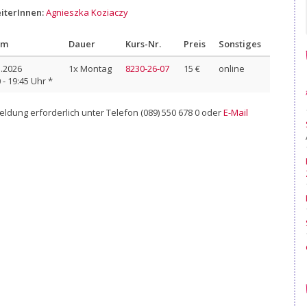
eiterInnen:
Agnieszka Koziaczy
um
Dauer
Kurs-Nr.
Preis
Sonstiges
1.2026
1x Montag
8230-26-07
15 €
online
 - 19:45 Uhr *
ldung erforderlich unter Telefon (089) 550 678 0 oder
E-Mail