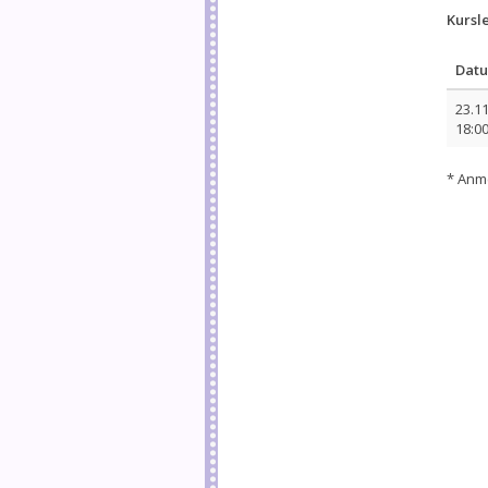
Kursl
Dat
23.1
18:00
* Anme