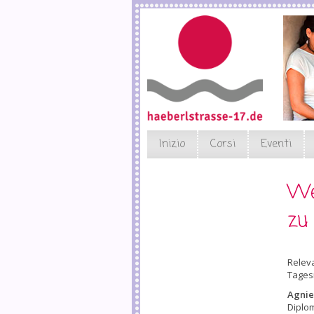
Skip
to
main
content
Inizio
Corsi
Eventi
We
zu
Relev
Tagesm
Agnie
Diplom