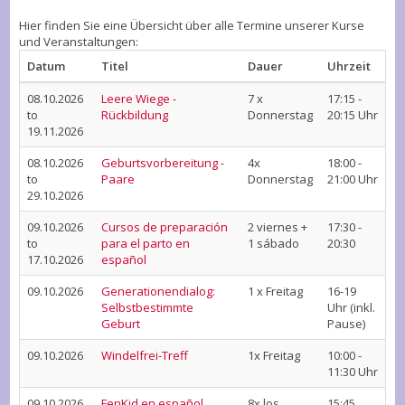
Hier finden Sie eine Übersicht über alle Termine unserer Kurse
und Veranstaltungen:
Datum
Titel
Dauer
Uhrzeit
08.10.2026
Leere Wiege -
7 x
17:15 -
to
Rückbildung
Donnerstag
20:15 Uhr
19.11.2026
08.10.2026
Geburtsvorbereitung -
4x
18:00 -
to
Paare
Donnerstag
21:00 Uhr
29.10.2026
09.10.2026
Cursos de preparación
2 viernes +
17:30 -
to
para el parto en
1 sábado
20:30
17.10.2026
español
09.10.2026
Generationendialog:
1 x Freitag
16-19
Selbstbestimmte
Uhr (inkl.
Geburt
Pause)
09.10.2026
Windelfrei-Treff
1x Freitag
10:00 -
11:30 Uhr
09.10.2026
FenKid en español
8x los
15:45