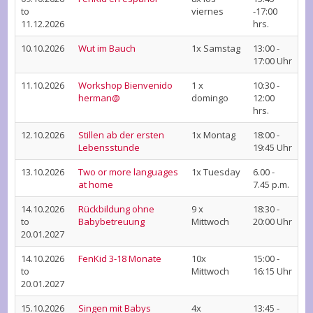
to
viernes
-17:00
11.12.2026
hrs.
10.10.2026
Wut im Bauch
1x Samstag
13:00 -
17:00 Uhr
11.10.2026
Workshop Bienvenido
1 x
10:30 -
herman@
domingo
12:00
hrs.
12.10.2026
Stillen ab der ersten
1x Montag
18:00 -
Lebensstunde
19:45 Uhr
13.10.2026
Two or more languages
1x Tuesday
6.00 -
at home
7.45 p.m.
14.10.2026
Rückbildung ohne
9 x
18:30 -
to
Babybetreuung
Mittwoch
20:00 Uhr
20.01.2027
14.10.2026
FenKid 3-18 Monate
10x
15:00 -
to
Mittwoch
16:15 Uhr
20.01.2027
15.10.2026
Singen mit Babys
4x
13:45 -