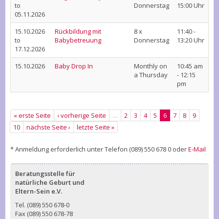
to
Donnerstag
15:00 Uhr
05.11.2026
15.10.2026
Rückbildung mit
8 x
11:40 -
to
Babybetreuung
Donnerstag
13:20 Uhr
17.12.2026
15.10.2026
Baby Drop In
Monthly on
10:45 am
a Thursday
- 12:15
pm
« erste Seite
‹ vorherige Seite
…
2
3
4
5
6
7
8
9
10
nächste Seite ›
letzte Seite »
* Anmeldung erforderlich unter Telefon (089) 550 678 0 oder
E-Mail
Beratungsstelle für
natürliche Geburt und
Eltern-Sein e.V.
Tel. (089) 550 678-0
Fax (089) 550 678-78