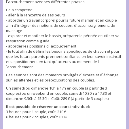
l´accouchement avec ses différentes phases.
Cela comprend:
- aller à la rencontre de ses peurs
- aborder un travail corporel pour la future maman et en couple
afin d´intégrer des notions de soutien, d´accompagnement, de
massage
- explorer et mobiliser le bassin, préparer le périnée et utiliser sa
respiration comme guide
- aborder les positions d´ accouchement
- le tout afin de définir les besoins spécifiques de chacun et pour
que les futurs parents prennent confiance en leur savoir instinctif
et se positionnent en tant qu´acteurs au moment de l
´accouchement.
Ces séances sont des moments priviligés d`écoute et d`échange
sur les attentes et les préoccupations des couples.
Un samedi ou dimanche 10h à 17h en couple (à partir de 3
couples) ou un weekend en couple: samedi 10.30h à 17.30 et
dimanche 9.30h à 15.30h; Coût: 289 € (à partir de 3 couples)
Il est possible de réserver un cours individuel:
3 heures pour 1 couple, coût: 210 €
6 heures pour 2 couples, coût 180 €