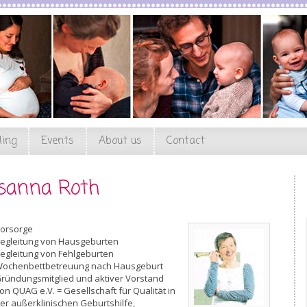
ling
Events
About us
Contact
sanna Roth
orsorge
egleitung von Hausgeburten
egleitung von Fehlgeburten
ochenbettbetreuung nach Hausgeburt
ründungsmitglied und aktiver Vorstand
on QUAG e.V. = Gesellschaft für Qualität in
er außerklinischen Geburtshilfe,