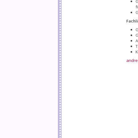
G
f
G
Fachli
G
G
A
T
K
andre