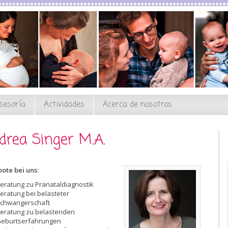
sesoría
Actividades
Acerca de nosotros
drea Singer M.A.
ote bei uns:
eratung zu Pränataldiagnostik
eratung bei belasteter
chwangerschaft
eratung zu belastenden
eburtserfahrungen