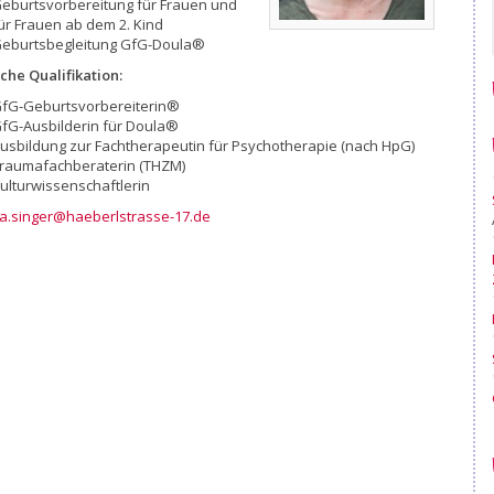
eburtsvorbereitung für Frauen und
ür Frauen ab dem 2. Kind
eburtsbegleitung GfG-Doula®
che Qualifikation:
fG-Geburtsvorbereiterin®
fG-Ausbilderin für Doula®
usbildung zur Fachtherapeutin für Psychotherapie (nach HpG)
raumafachberaterin (THZM)
ulturwissenschaftlerin
a.singer@haeberlstrasse-17.de