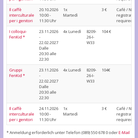
Il caffè
20.10.2026
1x
3 €
Café / No
interculturale
10:00 -
Martedì
registration
per i genitori
11:30 Uhr
required
I colloqui-
23.11.2026
4x Lunedì
8209-
104 €
FenKid *
-
26-I-
22.02.2027
W33
Dalle
20:30 alle
22:30
Gruppi
23.11.2026
4x Lunedì
8209-
104€
FenKid *
-
26-I-
22.02.2027
W33
Dalle
20:30 alle
22:30
Il caffè
24.11.2026
1x
3 €
Café / No
interculturale
10:00 -
Martedì
registration
per i genitori
11:30 Uhr
required
* Anmeldung erforderlich unter Telefon (089) 550 678 0 oder
E-Mail