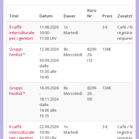
Kurs-
Titel
Datum
Dauer
Nr.
Preis
Zusatzter
Il caffè
11.08.2026
1x
3 €
Café / No
interculturale
10:00 -
Martedì
registration
per i genitori
11:30 Uhr
required
Gruppi
12.08.2026
8x
8209-
136€
FenKid *
-
Mercoledì
26-
30.09.2026
I12
dalle
15:30 alle
16:45
Gruppi
16.09.2026
8x
8209-
136€
FenKid *
-
Mercoledì
26-
18.11.2026
I05
dalle
14:00 alle
15:15
Il caffè
22.09.2026
1x
3 €
Café / No
interculturale
10:00 -
Martedì
registration
per i genitori
11:30 Uhr
required