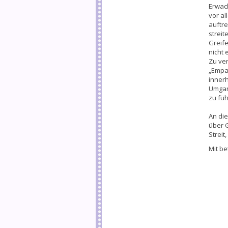
Erwach
vor a
auftre
streit
Greife
nicht 
Zu ve
„Empat
inner
Umgan
zu fü
An di
über 
Strei
Mit be