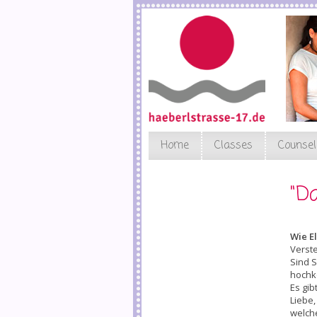
Skip
to
main
content
Home
Classes
Counsel
"D
Wie E
Verste
Sind S
hochk
Es gib
Liebe,
welche