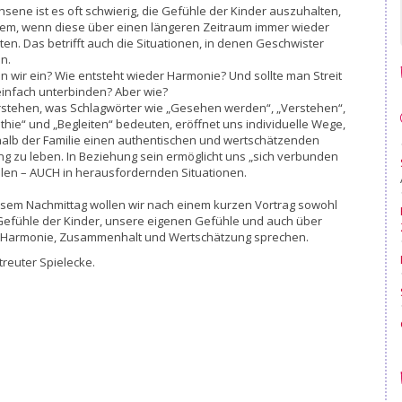
sene ist es oft schwierig, die Gefühle der Kinder auszuhalten,
llem, wenn diese über einen längeren Zeitraum immer wieder
ten. Das betrifft auch die Situationen, in denen Geschwister
en.
n wir ein? Wie entsteht wieder Harmonie? Und sollte man Streit
einfach unterbinden? Aber wie?
rstehen, was Schlagwörter wie „Gesehen werden“, „Verstehen“,
hie“ und „Begleiten“ bedeuten, eröffnet uns individuelle Wege,
halb der Familie einen authentischen und wertschätzenden
g zu leben. In Beziehung sein ermöglicht uns „sich verbunden
hlen – AUCH in herausfordernden Situationen.
esem Nachmittag wollen wir nach einem kurzen Vortrag sowohl
Gefühle der Kinder, unsere eigenen Gefühle und auch über
t, Harmonie, Zusammenhalt und Wertschätzung sprechen.
treuter Spielecke.