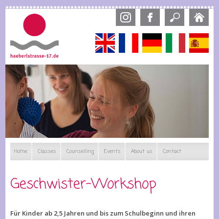
Skip
to
main
content
English
Français
Deutsch
Italiano
Esp
Home
Classes
Counselling
Events
About us
Contact
Geschwister-Workshop
Für Kinder ab 2,5 Jahren und bis zum Schulbeginn und ihren