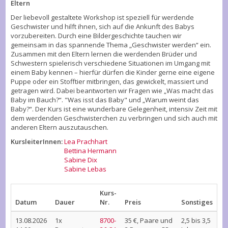
Eltern
Der liebevoll gestaltete Workshop ist speziell für werdende
Geschwister und hilft ihnen, sich auf die Ankunft des Babys
vorzubereiten. Durch eine Bildergeschichte tauchen wir
gemeinsam in das spannende Thema „Geschwister werden“ ein.
Zusammen mit den Eltern lernen die werdenden Brüder und
Schwestern spielerisch verschiedene Situationen im Umgang mit
einem Baby kennen – hierfür dürfen die Kinder gerne eine eigene
Puppe oder ein Stofftier mitbringen, das gewickelt, massiert und
getragen wird. Dabei beantworten wir Fragen wie „Was macht das
Baby im Bauch?“. "Was isst das Baby" und „Warum weint das
Baby?“. Der Kurs ist eine wunderbare Gelegenheit, intensiv Zeit mit
dem werdenden Geschwisterchen zu verbringen und sich auch mit
anderen Eltern auszutauschen.
KursleiterInnen:
Lea Prachhart
Bettina Hermann
Sabine Dix
Sabine Lebas
Kurs-
Datum
Dauer
Nr.
Preis
Sonstiges
13.08.2026
1x
8700-
35 €, Paare und
2,5 bis 3,5