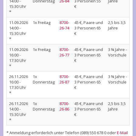
14:00 -
Donnerstag
26-84
3 Personen 55
Jahre
15:30 Uhr
€
*
11.09.2026
1x Freitag
8700-
45 €, Paare und
2,5 bis 3,5
14:00 -
26-74
3 Personen 65
Jahre
15:30 Uhr
€
*
11.09.2026
1x Freitag
8700-
45 €, Paare und
3 ¾ Jahre -
16:00 -
26-77
3 Personen 65
Vorschule
17:30 Uhr
€
*
26.11.2026
1x
8700-
45 €, Paare und
3 ¾ Jahre -
16:00 -
Donnerstag
26-87
3 Personen 65
Vorschule
17:30 Uhr
€
*
26.11.2026
1x
8700-
45 €, Paare und
2,5 bis 3,5
14:00 -
Donnerstag
26-86
3 Personen 65
Jahre
15:30 Uhr
€
*
* Anmeldung erforderlich unter Telefon (089) 550 678 0 oder
E-Mail