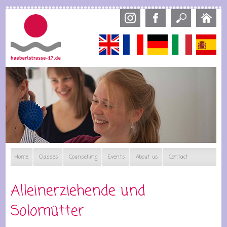
Skip
to
main
content
English
Français
Deutsch
Italiano
Esp
Home
Classes
Counselling
Events
About us
Contact
Alleinerziehende und
Solomütter