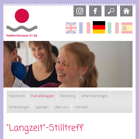
Direkt
zum
Inhalt
Deutsch
English
Français
Italiano
Esp
Startseite
Kurse/Gruppen
Beratung
Veranstaltungen
Fortbildungen
Spenden
Über uns
Kontakt
"Langzeit"-Stilltreff