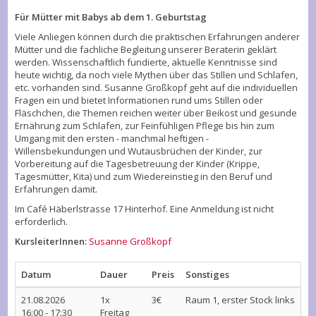
Für Mütter mit Babys ab dem 1. Geburtstag
Viele Anliegen können durch die praktischen Erfahrungen anderer
Mütter und die fachliche Begleitung unserer Beraterin geklärt
werden. Wissenschaftlich fundierte, aktuelle Kenntnisse sind
heute wichtig, da noch viele Mythen über das Stillen und Schlafen,
etc. vorhanden sind. Susanne Großkopf geht auf die individuellen
Fragen ein und bietet Informationen rund ums Stillen oder
Fläschchen, die Themen reichen weiter über Beikost und gesunde
Ernährung zum Schlafen, zur Feinfühligen Pflege bis hin zum
Umgang mit den ersten - manchmal heftigen -
Willensbekundungen und Wutausbrüchen der Kinder, zur
Vorbereitung auf die Tagesbetreuung der Kinder (Krippe,
Tagesmütter, Kita) und zum Wiedereinstieg in den Beruf und
Erfahrungen damit.
Im Café Häberlstrasse 17 Hinterhof. Eine Anmeldung ist nicht
erforderlich.
KursleiterInnen:
Susanne Großkopf
Datum
Dauer
Preis
Sonstiges
21.08.2026
1x
3€
Raum 1, erster Stock links
16:00 - 17:30
Freitag