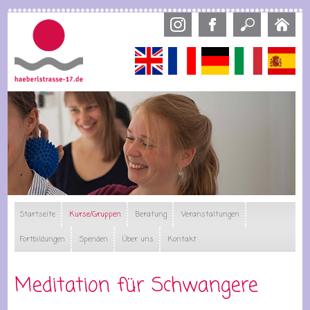
Direkt
zum
Inhalt
English
Français
Deutsch
Italiano
Esp
Startseite
Kurse/Gruppen
Beratung
Veranstaltungen
Fortbildungen
Spenden
Über uns
Kontakt
Meditation für Schwangere